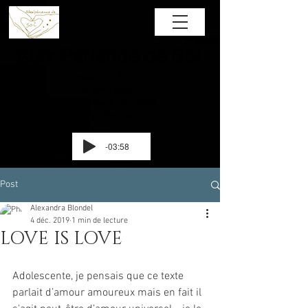
Alex'Périence de Soi
Alexandra Blondel
Kinésiologue
Thérapeute holistique
Attalens, Fribourg,
Suisse
-03:58
Post
Alexandra Blondel
4 déc. 2019
1 min de lecture
LOVE IS LOVE
Adolescente, je pensais que ce texte 
parlait d’amour amoureux mais en fait il 